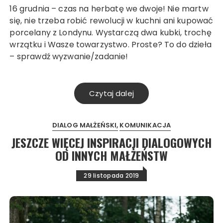
16 grudnia – czas na herbatę we dwoje! Nie martw
się, nie trzeba robić rewolucji w kuchni ani kupować
porcelany z Londynu. Wystarczą dwa kubki, trochę
wrzątku i Wasze towarzystwo. Proste? To do dzieła
– sprawdź wyzwanie/zadanie!
Czytaj dalej
DIALOG MAŁŻEŃSKI
KOMUNIKACJA
JESZCZE WIĘCEJ INSPIRACJI DIALOGOWYCH
OD INNYCH MAŁŻEŃSTW
29 listopada 2019