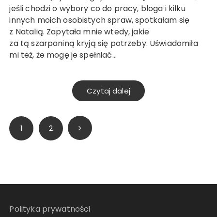
jeśli chodzi o wybory co do pracy, bloga i kilku
innych moich osobistych spraw, spotkałam się
z Natalią. Zapytała mnie wtedy, jakie
za tą szarpaniną kryją się potrzeby. Uświadomiła
mi też, że mogę je spełniać…
Czytaj dalej
Stronicowanie
1
2
wpisów
Polityka prywatności