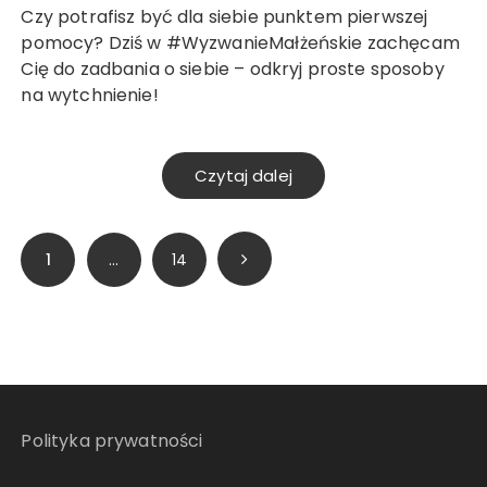
Czy potrafisz być dla siebie punktem pierwszej
pomocy? Dziś w #WyzwanieMałżeńskie zachęcam
Cię do zadbania o siebie – odkryj proste sposoby
na wytchnienie!
Czytaj dalej
Stronicowanie
1
…
14
wpisów
Polityka prywatności