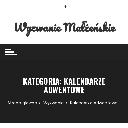
Przejdź
do
treści
Wyzwanie Małżeńskie
KATEGORIA:
KALENDARZE
ADWENTOWE
Strona główna
Wyzwania
Kalendarze adwentowe