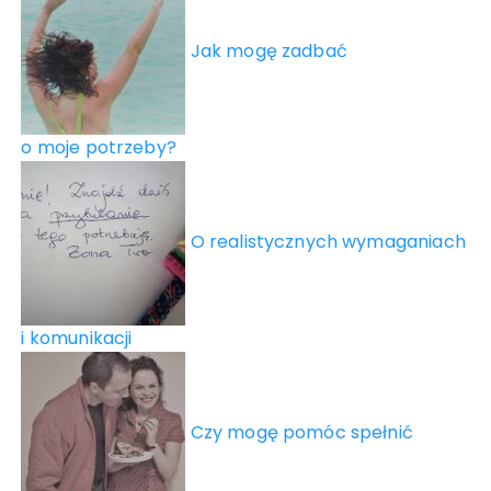
Jak mogę zadbać
o moje potrzeby?
O realistycznych wymaganiach
i komunikacji
Czy mogę pomóc spełnić