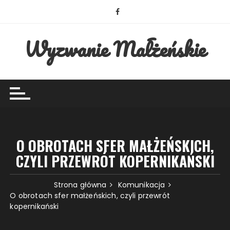
Przejdź
do
treści
Wyzwanie Małżeńskie
O OBROTACH SFER MAŁŻEŃSKICH,
CZYLI PRZEWRÓT KOPERNIKAŃSKI
Strona główna
Komunikacja
O obrotach sfer małżeńskich, czyli przewrót
kopernikański