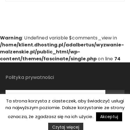
Warning
: Undefined variable $comments_view in
/home/klient.dhosting.pl/adalbertus/wyzwanie-
malzenskie.pl/public_html/wp-
content/themes/fascinate/single.php
on line
74
Polityka prywatności
Ta strona korzysta z ciasteczek, aby świadczyć usługi
na najwyższym poziomie. Dalsze korzystanie ze strony
oznacza, że zgadzasz się na ich użycie.
Akceptuj
Maja i Wojtek Pietkiewicz - Wyzwanie Małżeńskie
Czytaj więcej
Fascinate Motyw od
Themebeez