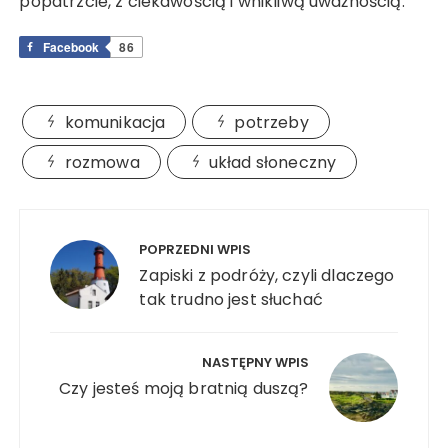
popatrzcie, z ciekawością i wnikliwą uważnością.
Facebook
86
komunikacja
potrzeby
rozmowa
układ słoneczny
Nawigacja
wpisu
POPRZEDNI WPIS
Zapiski z podróży, czyli dlaczego
tak trudno jest słuchać
NASTĘPNY WPIS
Czy jesteś moją bratnią duszą?