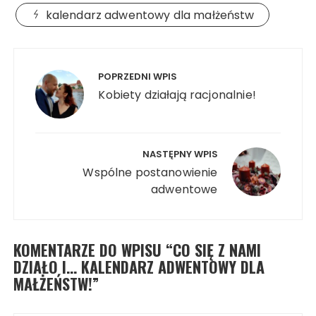
kalendarz adwentowy dla małżeństw
Nawigacja
wpisu
POPRZEDNI WPIS
Kobiety działają racjonalnie!
NASTĘPNY WPIS
Wspólne postanowienie
adwentowe
KOMENTARZE DO WPISU “
CO SIĘ Z NAMI
DZIAŁO I… KALENDARZ ADWENTOWY DLA
MAŁŻEŃSTW!
”