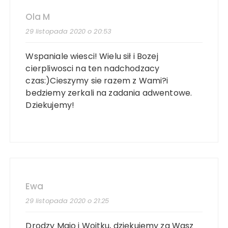
Ola M
29 listopada 2020 o 20:53
Wspaniale wiesci! Wielu sił i Bozej
cierpliwosci na ten nadchodzacy
czas:)Cieszymy sie razem z Wami?i
bedziemy zerkali na zadania adwentowe.
Dziekujemy!
Ewa
29 listopada 2020 o 21:25
Drodzy Majo i Wojtku, dziękujemy za Wasz