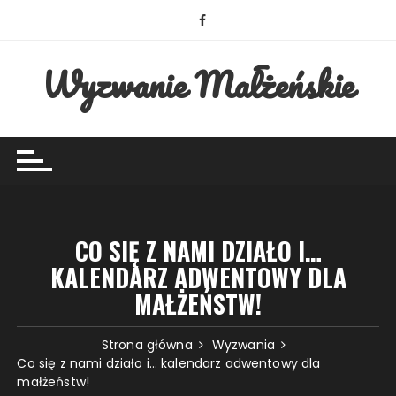
Przejdź
do
treści
Wyzwanie Małżeńskie
CO SIĘ Z NAMI DZIAŁO I…
KALENDARZ ADWENTOWY DLA
MAŁŻEŃSTW!
Strona główna
Wyzwania
Co się z nami działo i… kalendarz adwentowy dla
małżeństw!