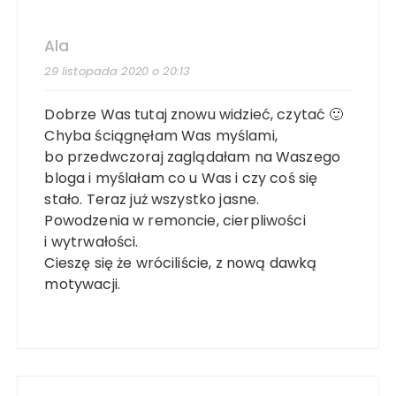
Ala
29 listopada 2020 o 20:13
Dobrze Was tutaj znowu widzieć, czytać 🙂
Chyba ściągnęłam Was myślami,
bo przedwczoraj zaglądałam na Waszego
bloga i myślałam co u Was i czy coś się
stało. Teraz już wszystko jasne.
Powodzenia w remoncie, cierpliwości
i wytrwałości.
Cieszę się że wróciliście, z nową dawką
motywacji.