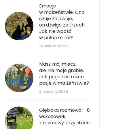
Emocje
w małżeństwie: Ona
czuje za dwoje,
on dźwiga za trzech.
Jak nie wpaść
w pułapkę ról?
23 kwietnia 2026
Masz mój miecz,
ale nie moje grabie.
Jak pogodzić różne
pasje w małżeństwie?
9 kwietnia 2026
Głęboka rozmowa – 8
wskazówek
z rozmowy przy studni