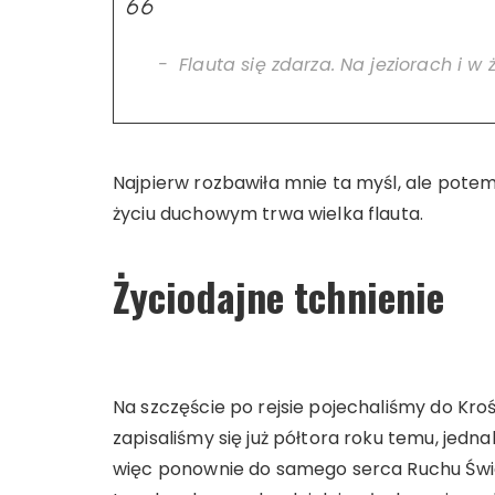
Flauta się zdarza. Na jeziorach i w ż
Najpierw rozbawiła mnie ta myśl, ale potem
życiu duchowym trwa wielka flauta.
Życiodajne tchnienie
Na szczęście po rejsie pojechaliśmy do Kro
zapisaliśmy się już półtora roku temu, jedna
więc ponownie do samego serca Ruchu Świa