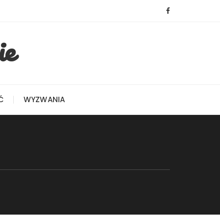
ie
Ć
WYZWANIA