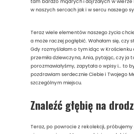
tam bardzo mądrych i dojrzałych w wierze lu
w naszych sercach jak i w sercu naszego sy
Teraz wiele elementów naszego życia chci
a może raczej pogłębić. Wahałam się, czy s
Gdy rozmyślałam o tym idąc w Krościenku d
przemiła dziewczyna, Ania, pytając, czy ja t
porozmawiałyśmy, zapytała o wpisy i… to by
pozdrawiam serdecznie Ciebie i Twojego Mę
szczególnym miejscu.
Znaleźć głębię na drodz
Teraz, po powrocie z rekolekcji, próbujemy