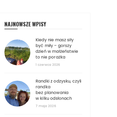
NAJNOWSZE WPISY
Kiedy nie masz siły
być miły – gorszy
dzień w małżeństwie
to nie porażka
1 czerwca 2026
Randki z odzysku, czyli
randka
bez planowania
w kilku odsłonach
7 maja 2026