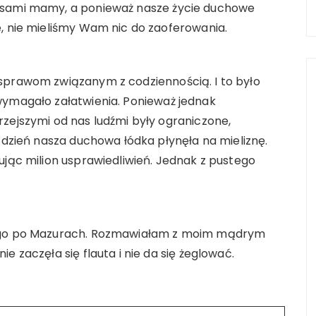
 sami mamy, a ponieważ nasze życie duchowe
e, nie mieliśmy Wam nic do zaoferowania.
sprawom związanym z codziennością. I to było
wymagało załatwienia. Ponieważ jednak
zejszymi od nas ludźmi były ograniczone,
a dzień nasza duchowa łódka płynęła na mieliznę.
ując milion usprawiedliwień. Jednak z pustego
nego po Mazurach. Rozmawiałam z moim mądrym
e zaczęła się flauta i nie da się żeglować.