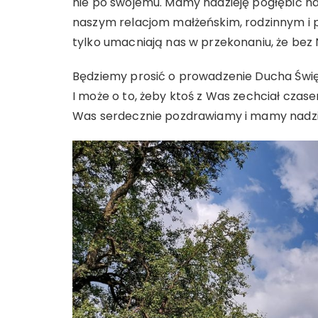
nie po swojemu. Mamy nadzieję pogłębić nas
naszym relacjom małżeńskim, rodzinnym i pr
tylko umacniają nas w przekonaniu, że bez 
Będziemy prosić o prowadzenie Ducha Święte
I może o to, żeby ktoś z Was zechciał czase
Was serdecznie pozdrawiamy i mamy nadzie