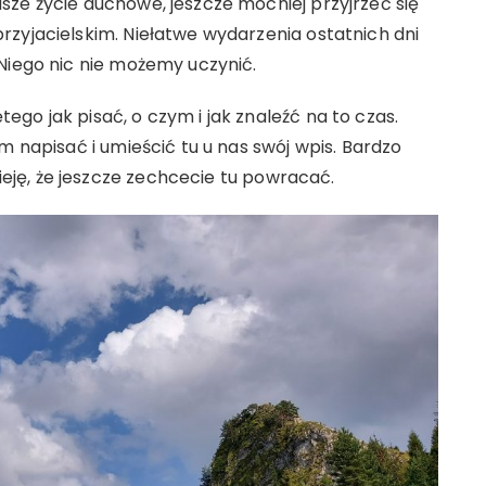
ze życie duchowe, jeszcze mocniej przyjrzeć się
zyjacielskim. Niełatwe wydarzenia ostatnich dni
Niego nic nie możemy uczynić.
go jak pisać, o czym i jak znaleźć na to czas.
m napisać i umieścić tu u nas swój wpis. Bardzo
ję, że jeszcze zechcecie tu powracać.