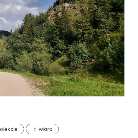
olekcje
wiara