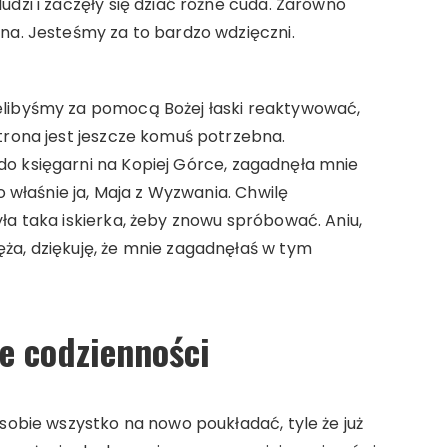
dzi i zaczęły się dziać różne cuda. Zarówno
na. Jesteśmy za to bardzo wdzięczni.
elibyśmy za pomocą Bożej łaski reaktywować,
trona jest jeszcze komuś potrzebna.
o księgarni na Kopiej Górce, zagadnęła mnie
o właśnie ja, Maja z Wyzwania. Chwilę
ła taka iskierka, żeby znowu spróbować. Aniu,
ża, dziękuję, że mnie zagadnęłaś w tym
e codzienności
 sobie wszystko na nowo poukładać, tyle że już