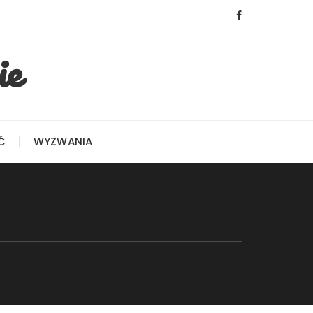
ie
Ć
WYZWANIA