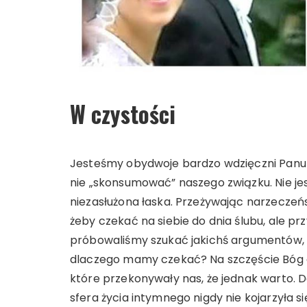
W czystości
Jesteśmy obydwoje bardzo wdzięczni Panu 
nie „skonsumować” naszego związku. Nie jest
niezasłużona łaska. Przeżywając narzeczeńst
żeby czekać na siebie do dnia ślubu, ale p
próbowaliśmy szukać jakichś argumentów, ż
dlaczego mamy czekać? Na szczęście Bóg 
które przekonywały nas, że jednak warto. D
sfera życia intymnego nigdy nie kojarzyła s