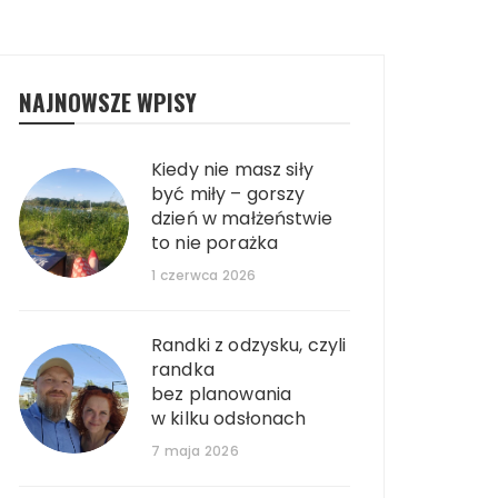
NAJNOWSZE WPISY
Kiedy nie masz siły
być miły – gorszy
dzień w małżeństwie
to nie porażka
1 czerwca 2026
Randki z odzysku, czyli
randka
bez planowania
w kilku odsłonach
7 maja 2026