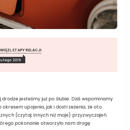
WIĘZI
ETAPY RELACJI
 lutego 2019
 drodze jesteśmy już po ślubie. Dziś wspominamy
kresem upojenia, jak i dostrzeżenia, że oto
nych (czytaj: innych niż moje) przyzwyczajeń.
którego pokonanie otworzyło nam drogę