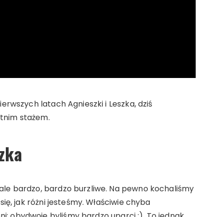
ierwszych latach Agnieszki i Leszka, dziś
tnim stażem.
szka
ale bardzo, bardzo burzliwe. Na pewno kochaliśmy
się, jak różni jesteśmy. Właściwie chyba
: obydwoje byliśmy bardzo uparci :). To jednak