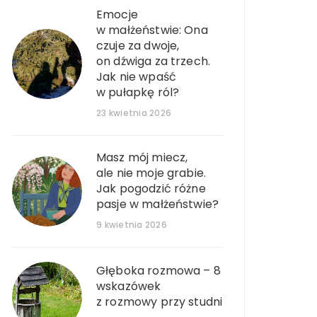
Emocje
w małżeństwie: Ona
czuje za dwoje,
on dźwiga za trzech.
Jak nie wpaść
w pułapkę ról?
23 kwietnia 2026
Masz mój miecz,
ale nie moje grabie.
Jak pogodzić różne
pasje w małżeństwie?
9 kwietnia 2026
Głęboka rozmowa – 8
wskazówek
z rozmowy przy studni