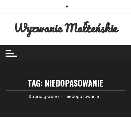
Przejdź
do
treści
Wyzwanie Małżeńskie
TAG:
NIEDOPASOWANIE
Strona główna
niedopasowanie