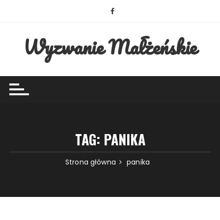
Przejdź
do
treści
Wyzwanie Małżeńskie
TAG:
PANIKA
Strona główna
panika