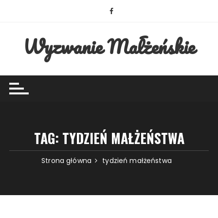
Przejdź
do
treści
Wyzwanie Małżeńskie
TAG:
TYDZIEŃ MAŁŻEŃSTWA
Strona główna
tydzień małżeństwa