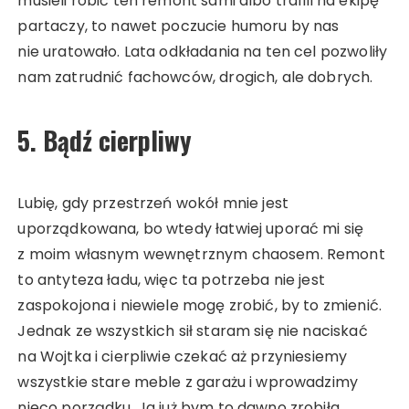
musieli robić ten remont sami albo trafili na ekipę
partaczy, to nawet poczucie humoru by nas
nie uratowało. Lata odkładania na ten cel pozwoliły
nam zatrudnić fachowców, drogich, ale dobrych.
5. Bądź cierpliwy
Lubię, gdy przestrzeń wokół mnie jest
uporządkowana, bo wtedy łatwiej uporać mi się
z moim własnym wewnętrznym chaosem. Remont
to antyteza ładu, więc ta potrzeba nie jest
zaspokojona i niewiele mogę zrobić, by to zmienić.
Jednak ze wszystkich sił staram się nie naciskać
na Wojtka i cierpliwie czekać aż przyniesiemy
wszystkie stare meble z garażu i wprowadzimy
nieco porządku. Ja już bym to dawno zrobiła,