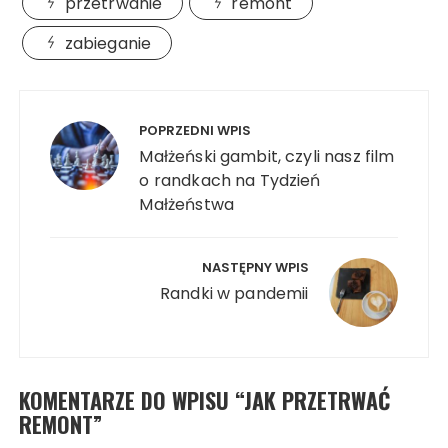
przetrwanie
remont
zabieganie
Nawigacja
wpisu
POPRZEDNI WPIS
Małżeński gambit, czyli nasz film
o randkach na Tydzień
Małżeństwa
NASTĘPNY WPIS
Randki w pandemii
KOMENTARZE DO WPISU “
JAK PRZETRWAĆ
REMONT
”