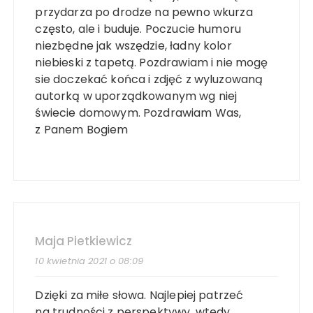
przydarza po drodze na pewno wkurza
często, ale i buduje. Poczucie humoru
niezbędne jak wszędzie, ładny kolor
niebieski z tapetą. Pozdrawiam i nie mogę
sie doczekać końca i zdjęć z wyluzowaną
autorką w uporządkowanym wg niej
świecie domowym. Pozdrawiam Was,
z Panem Bogiem
Maja Pietkiewicz
10 kwietnia 2021 o 08:09
Dzięki za miłe słowa. Najlepiej patrzeć
na trudności z perspektywy, wtedy