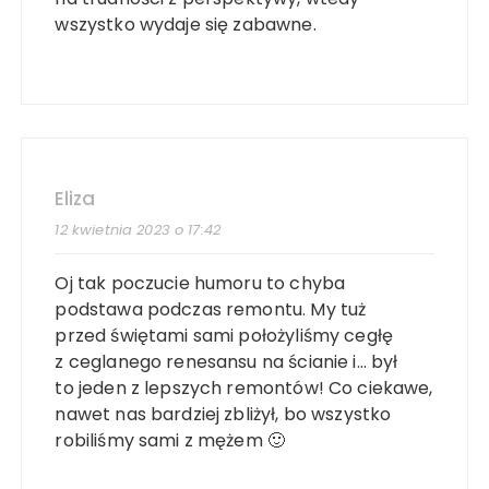
wszystko wydaje się zabawne.
Eliza
12 kwietnia 2023 o 17:42
Oj tak poczucie humoru to chyba
podstawa podczas remontu. My tuż
przed świętami sami położyliśmy cegłę
z ceglanego renesansu na ścianie i… był
to jeden z lepszych remontów! Co ciekawe,
nawet nas bardziej zbliżył, bo wszystko
robiliśmy sami z mężem 🙂