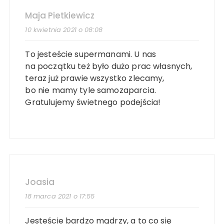
Maja Pietkiewicz
10 kwietnia 2021 o 08:08
To jesteście supermanami. U nas
na początku też było dużo prac własnych,
teraz już prawie wszystko zlecamy,
bo nie mamy tyle samozaparcia.
Gratulujemy świetnego podejścia!
Joasia
18 marca 2021 o 17:55
Jesteście bardzo mądrzy, a to co się