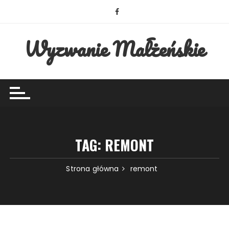
Przejdź
do
treści
Wyzwanie Małżeńskie
TAG:
REMONT
Strona główna
remont