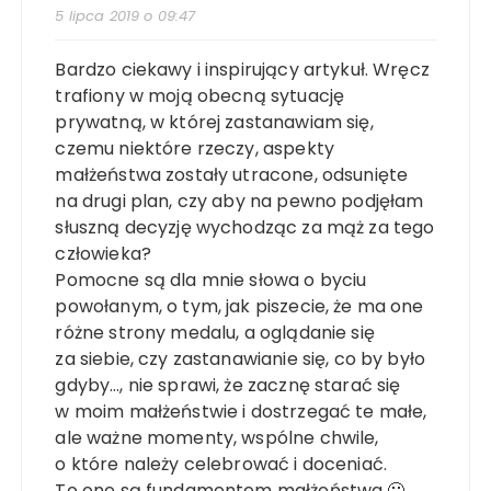
5 lipca 2019 o 09:47
Bardzo ciekawy i inspirujący artykuł. Wręcz
trafiony w moją obecną sytuację
prywatną, w której zastanawiam się,
czemu niektóre rzeczy, aspekty
małżeństwa zostały utracone, odsunięte
na drugi plan, czy aby na pewno podjęłam
słuszną decyzję wychodząc za mąż za tego
człowieka?
Pomocne są dla mnie słowa o byciu
powołanym, o tym, jak piszecie, że ma one
różne strony medalu, a oglądanie się
za siebie, czy zastanawianie się, co by było
gdyby…, nie sprawi, że zacznę starać się
w moim małżeństwie i dostrzegać te małe,
ale ważne momenty, wspólne chwile,
o które należy celebrować i doceniać.
To one są fundamentem małżeństwa 🙂