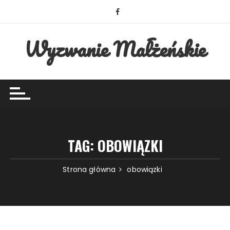
Przejdź
do
treści
Wyzwanie Małżeńskie
TAG:
OBOWIĄZKI
Strona główna
obowiązki