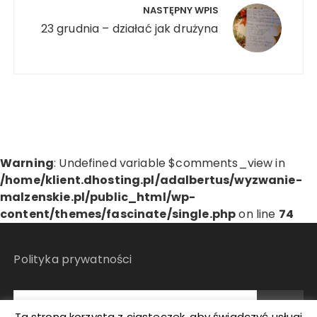
NASTĘPNY WPIS
23 grudnia – działać jak drużyna
Warning
: Undefined variable $comments_view in
/home/klient.dhosting.pl/adalbertus/wyzwanie-
malzenskie.pl/public_html/wp-
content/themes/fascinate/single.php
on line
74
Polityka prywatności
Ta strona korzysta z ciasteczek, aby świadczyć usługi