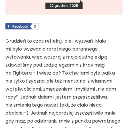
22 grudnia 2025
Facebook
3
Grudzień to czas refleksji, ale i wyzwań. Mało
mi było wyzwania roratniego porannego
wstawania, więc wczoraj z moją cudną ekipą
zdawaliśmy pod Łodzią egzamin z krav magi
na Fightera – i wiesz co? To chwilami była walka
nie tylko fizyczna, ale też mentalna: z własnymi
wątpliwościami, zmęczeniem i myślami „nie dam
rady”. Jednak dałam i jestem przeszczęśliwa,
nie zmienia tego nawet fakt, że ciało nieco
obolałe:-). Jednak najbardziej uszczęśliwiło mnie,
gdy mąż, po odebraniu mnie z punktu powrotnego