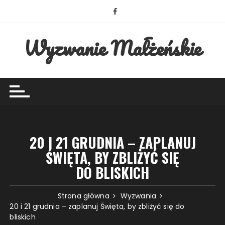
Przejdź
do
treści
Wyzwanie Małżeńskie
20 I 21 GRUDNIA – ZAPLANUJ
ŚWIĘTA, BY ZBLIŻYĆ SIĘ
DO BLISKICH
Strona główna
Wyzwania
20 i 21 grudnia – zaplanuj Święta, by zbliżyć się do
bliskich