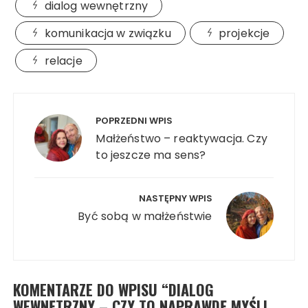
dialog wewnętrzny
komunikacja w związku
projekcje
relacje
Nawigacja
wpisu
POPRZEDNI WPIS
Małżeństwo – reaktywacja. Czy
to jeszcze ma sens?
NASTĘPNY WPIS
Być sobą w małżeństwie
KOMENTARZE DO WPISU “
DIALOG
WEWNĘTRZNY – CZY TO NAPRAWDĘ MYŚLI