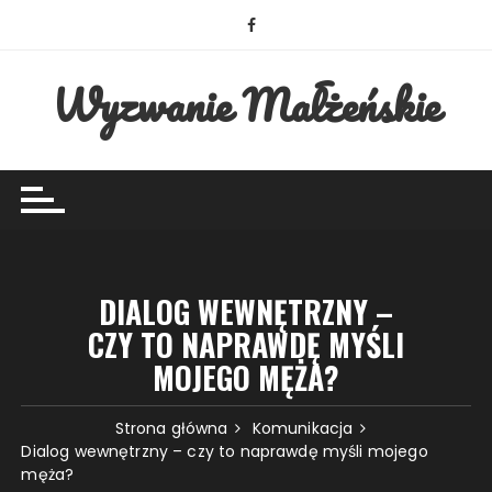
Przejdź
do
treści
Wyzwanie Małżeńskie
DIALOG WEWNĘTRZNY –
CZY TO NAPRAWDĘ MYŚLI
MOJEGO MĘŻA?
Strona główna
Komunikacja
Dialog wewnętrzny – czy to naprawdę myśli mojego
męża?