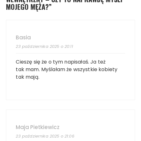
MOJEGO MĘŻA?
”
Basia
23 października 2025 o 20:11
Cieszę się że o tym napisałaś. Ja też
tak mam. Myślałam że wszystkie kobiety
tak mają.
Maja Pietkiewicz
23 października 2025 o 21:06