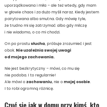
uporządkowana i miła – ale też wtedy, gdy mam
w głowie chaos i za dużo myśli naraz. Kiedy jestem
poirytowana albo smutna. Gdy mówię tyle,
że trudno mi się zatrzymać albo gdy milczę
i nie wiadomo, o co mi chodzi.
On po prostu
słucha
, próbuje zrozumieć i jest
obok.
Nie uzależnia swojej uwagi
od mojego zachowania.
Nie jest bezkrytyczny – mówi, co mu się
nie podoba. I to regularnie!
Ale mówi o
zachowaniu
, nie o
mojej osobie
.
I to robi ogromną różnicę.
Czuć się jak w domu
przy kimś, kto