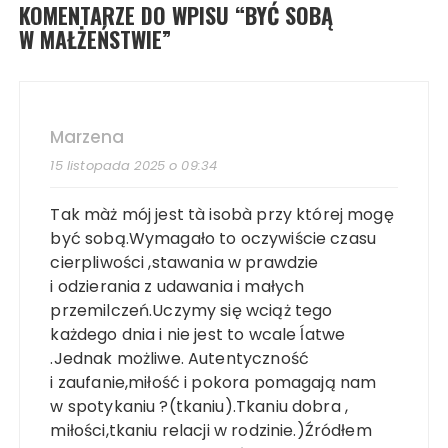
KOMENTARZE DO WPISU “
BYĆ SOBĄ
W MAŁŻEŃSTWIE
”
Marzena
15 listopada 2025 o 09:34
Tak màż mój jest tà isobà przy której mogę
być sobą.Wymagało to oczywiście czasu
cierpliwości ,stawania w prawdzie
i odzierania z udawania i małych
przemilczeń.Uczymy się wciąż tego
każdego dnia i nie jest to wcale ĺatwe
.Jednak możliwe. Autentyczność
i zaufanie,miłość i pokora pomagają nam
w spotykaniu ?(tkaniu).Tkaniu dobra ,
miłości,tkaniu relacji w rodzinie.)Źródłem