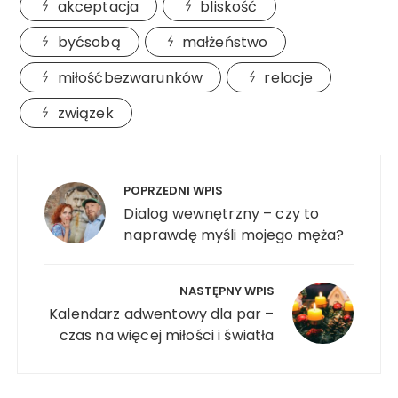
akceptacja
bliskość
byćsobą
małżeństwo
miłośćbezwarunków
relacje
związek
Nawigacja
wpisu
POPRZEDNI WPIS
Dialog wewnętrzny – czy to
naprawdę myśli mojego męża?
NASTĘPNY WPIS
Kalendarz adwentowy dla par –
czas na więcej miłości i światła