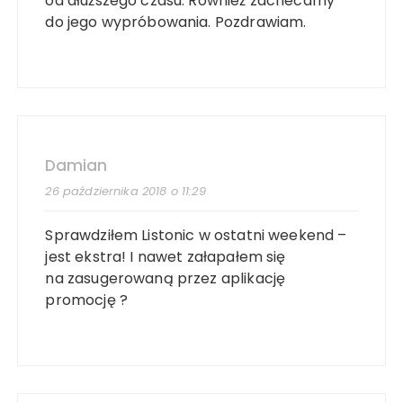
od dłuższego czasu. Również zachecamy
do jego wypróbowania. Pozdrawiam.
Damian
26 października 2018 o 11:29
Sprawdziłem Listonic w ostatni weekend –
jest ekstra! I nawet załapałem się
na zasugerowaną przez aplikację
promocję ?