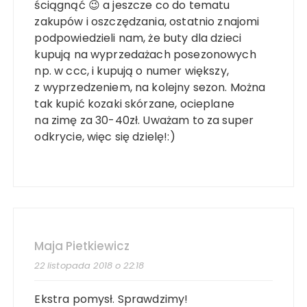
ściągnąć 😉 a jeszcze co do tematu
zakupów i oszczędzania, ostatnio znajomi
podpowiedzieli nam, że buty dla dzieci
kupują na wyprzedażach posezonowych
np. w ccc, i kupują o numer większy,
z wyprzedzeniem, na kolejny sezon. Można
tak kupić kozaki skórzane, ocieplane
na zimę za 30-40zł. Uważam to za super
odkrycie, więc się dzielę!:)
Maja Pietkiewicz
22 listopada 2018 o 22:18
Ekstra pomysł. Sprawdzimy!