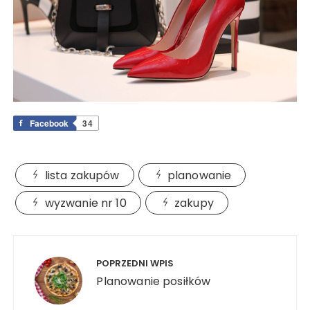
Facebook
34
lista zakupów
planowanie
wyzwanie nr 10
zakupy
Nawigacja
wpisu
POPRZEDNI WPIS
Planowanie posiłków