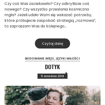
Czy coś Was zaciekawiło? Czy odkryliście coś
nowego? Czy wszystko przesłania kosmiczna
mgła? Jeżeli udało Wam się wskazać potrzeby,
które próbujecie zaspokoić strategią „rozmowa”,
to zapraszam Was do kolejnego…
Czytaj dalej
BUDOWANIE WIĘZI
JĘZYKI MIŁOŚCI
DOTYK
5 września 2018