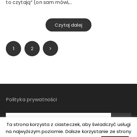
to czytają” (on sam mówi,…
Czytaj dalej
Stronicowanie
1
2
wpisów
Polityka prywatności
Ta strona korzysta z ciasteczek, aby świadczyć usługi
na najwyższym poziomie. Dalsze korzystanie ze strony