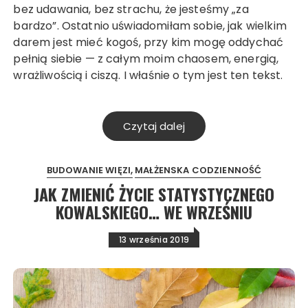
bez udawania, bez strachu, że jesteśmy „za
bardzo”. Ostatnio uświadomiłam sobie, jak wielkim
darem jest mieć kogoś, przy kim mogę oddychać
pełnią siebie — z całym moim chaosem, energią,
wrażliwością i ciszą. I właśnie o tym jest ten tekst.
Czytaj dalej
BUDOWANIE WIĘZI
MAŁŻENSKA CODZIENNOŚĆ
JAK ZMIENIĆ ŻYCIE STATYSTYCZNEGO
KOWALSKIEGO… WE WRZEŚNIU
13 września 2019