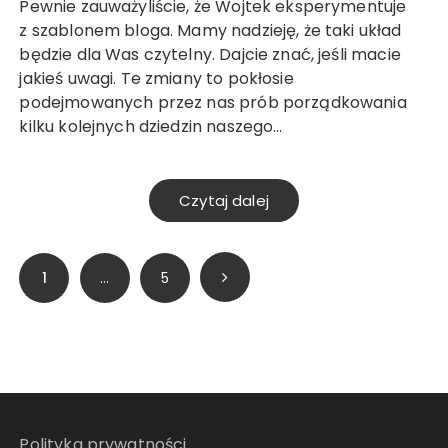
Pewnie zauważyliście, że Wojtek eksperymentuje
z szablonem bloga. Mamy nadzieję, że taki układ
będzie dla Was czytelny. Dajcie znać, jeśli macie
jakieś uwagi. Te zmiany to pokłosie
podejmowanych przez nas prób porządkowania
kilku kolejnych dziedzin naszego…
Czytaj dalej
Stronicowanie
1
…
5
wpisów
Polityka prywatności