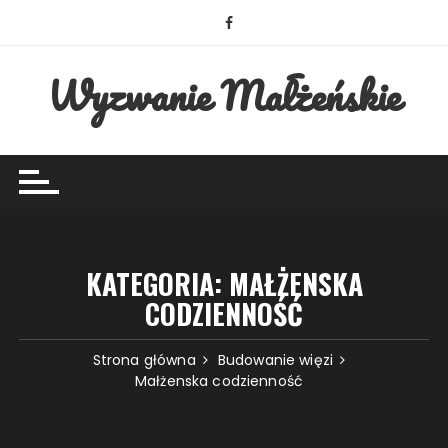
Przejdź
do
treści
Wyzwanie Małżeńskie
KATEGORIA:
MAŁŻENSKA
CODZIENNOŚĆ
Strona główna
Budowanie więzi
Małżenska codzienność