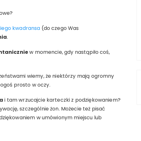
cowe?
kiego kwadransa
(do czego Was
nia
.
ntanicznie
w momencie, gdy nastąpiło coś,
łżeństwami wiemy, że niektórzy mają ogromny
ogoś prosto w oczy.
ka
i tam wrzucajcie karteczki z podziękowaniem?
wację, szczególnie żon. Możecie też pisać
 podziękowaniem w umówionym miejscu lub