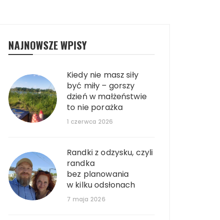
NAJNOWSZE WPISY
Kiedy nie masz siły
być miły – gorszy
dzień w małżeństwie
to nie porażka
1 czerwca 2026
Randki z odzysku, czyli
randka
bez planowania
w kilku odsłonach
7 maja 2026