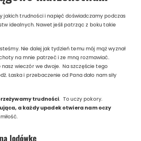
y jakich trudności i napięć doświadczamy podczas
tw idealnych. Nawet jeśli patrząc z boku takie
teśmy. Nie dalej jak tydzień temu mój mąż wyznał
 ochoty na mnie patrzeć i ze mną rozmawiać.
ię nasz wieczór we dwoje. Na szczęście tego
ź. Łaska i przebaczenie od Pana dało nam siły
przeżywamy trudności
. To uczy pokory.
nująca, a każdy upadek otwiera nam oczy
miłość.
 na lodówkę