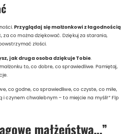
ać
ności.
Przyglądaj się małżonkowi z łagodnością
, za co można dziękować. Dziękuj za starania,
 powstrzymać złości.
ysz, jak druga osoba dziękuje Tobie
.
małżonku to, co dobre, co sprawiedliwe. Pamiętaj,
cje.
we, co godne, co sprawiedliwe, co czyste, co miłe,
otą i czynem chwalebnym – to miejcie na myśli!” Flp
osągowe małżeństwa…”