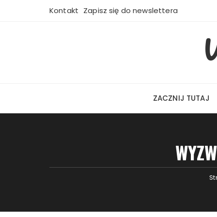
Przejdź
Kontakt
Zapisz się do newslettera
do
treści
W
ZACZNIJ TUTAJ
WYZW
St