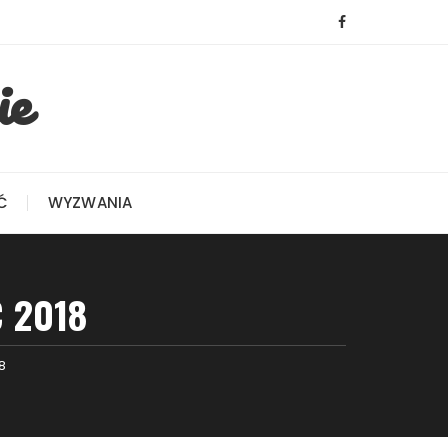
ie
Ć
WYZWANIA
 2018
8