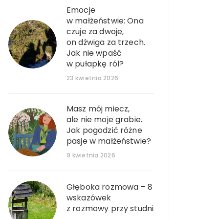
Emocje
w małżeństwie: Ona
czuje za dwoje,
on dźwiga za trzech.
Jak nie wpaść
w pułapkę ról?
23 kwietnia 2026
Masz mój miecz,
ale nie moje grabie.
Jak pogodzić różne
pasje w małżeństwie?
9 kwietnia 2026
Głęboka rozmowa – 8
wskazówek
z rozmowy przy studni